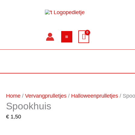
Ga
naar
de
inhoud
Spookhuis
aantal
Home
/
Vervangprulletjes
/
Halloweenprulletjes
/ Spoo
Spookhuis
€
1,50