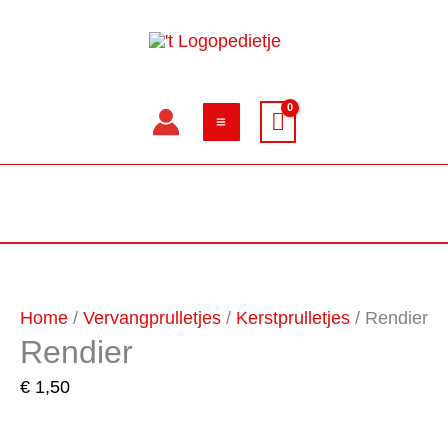
Ga
naar
de
inhoud
Rendier
aantal
Home
/
Vervangprulletjes
/
Kerstprulletjes
/ Rendier
Rendier
€
1,50