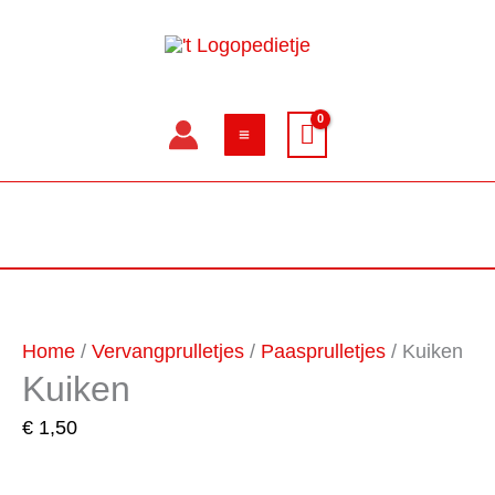
Ga
naar
de
inhoud
Kuiken
aantal
Home
/
Vervangprulletjes
/
Paasprulletjes
/ Kuiken
Kuiken
€
1,50